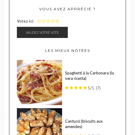
VOUS AVEZ APPRÉCIÉ ?
1
2
3
4
5
Votez ici
LES MIEUX NOTÉES
Spaghetti à la Carbonara (la
vera ricetta)
5/5
(7)
Cantucci (biscuits aux
amendes)