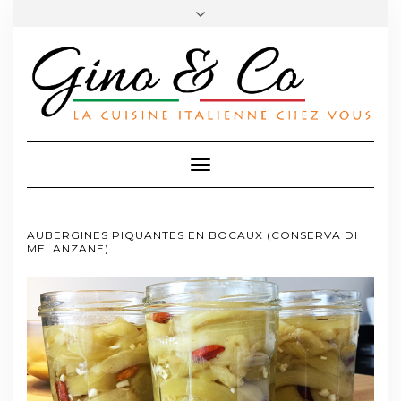
FACEBOOK
TWITTER
INSTAGRAM
PINTEREST
A PROPOS
CONTACT
Toggle
Navigation
AUBERGINES PIQUANTES EN BOCAUX (CONSERVA DI
MELANZANE)