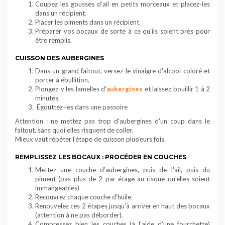
Coupez les gousses d'
ail
en petits morceaux et placez-les
dans un récipient.
Placer les
piments
dans un récipient.
Préparer vos bocaux de sorte à ce qu'ils soient près pour
être remplis.
CUISSON DES AUBERGINES
Dans un grand faitout, versez le vinaigre d'alcool coloré et
porter à ébullition.
Plongez-y les lamelles d'
aubergines
et laissez bouillir 1 à 2
minutes.
Égouttez-les dans une passoire
Attention : ne mettez pas trop d'aubergines d'un coup dans le
faitout, sans quoi elles risquent de coller.
Mieux vaut répéter l'étape de cuisson plusieurs fois.
REMPLISSEZ LES BOCAUX : PROCÉDER EN COUCHES
Mettez une couche d'aubergines, puis de l'ail, puis du
piment (pas plus de 2 par étage au risque qu'elles soient
immangeables)
Recouvrez chaque couche d'huile.
Renouvelez ces 2 étapes jusqu'à arriver en haut des bocaux
(attention à ne pas déborder).
Compressez bien les couches (à l'aide d'une fourchette)