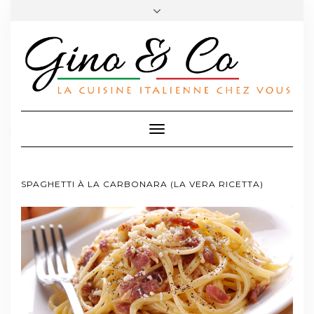
FACEBOOK
TWITTER
INSTAGRAM
PINTEREST
A PROPOS
CONTACT
Toggle
Navigation
SPAGHETTI À LA CARBONARA (LA VERA RICETTA)