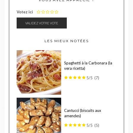
1
2
3
4
5
Votez ici
LES MIEUX NOTÉES
Spaghetti à la Carbonara (la
vera ricetta)
5/5
(7)
Cantucci (biscuits aux
amendes)
5/5
(5)