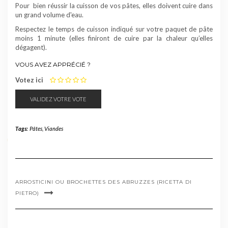
Pour bien réussir la cuisson de vos
pâtes
, elles doivent cuire dans
un grand volume d'eau.
Respectez le temps de cuisson indiqué sur votre paquet de pâte
moins 1 minute (elles finiront de cuire par la chaleur qu’elles
dégagent).
VOUS AVEZ APPRÉCIÉ ?
1
2
3
4
5
Votez ici
Tags:
Pâtes
,
Viandes
ARROSTICINI OU BROCHETTES DES ABRUZZES (RICETTA DI
PIETRO)