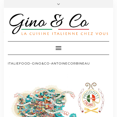
FACEBOOK
TWITTER
INSTAGRAM
PINTEREST
A PROPOS
CONTACT
Toggle
Navigation
ITALIEFOOD-GINO&CO-ANTOINECORBINEAU