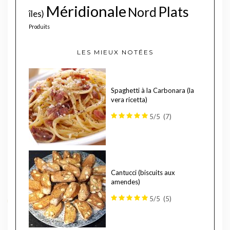
Méridionale
Plats
Nord
îles)
Produits
LES MIEUX NOTÉES
Spaghetti à la Carbonara (la
vera ricetta)
5/5
(7)
Cantucci (biscuits aux
amendes)
5/5
(5)