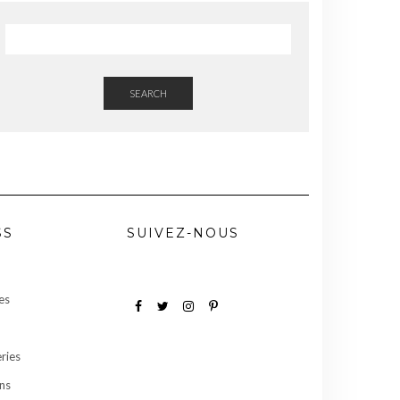
SEARCH
SS
SUIVEZ-NOUS
es
Facebook
Twitter
Instagram
Pinterest
ries
ns