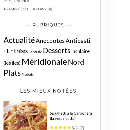
PEPERONCINO)
TIRAMISU’ (RICETTA CLASSICA)
RUBRIQUES
Actualité
Anecdotes
Antipasti
Desserts
- Entrées
Insulaire
Centrale
Méridionale
Nord
(les îles)
Plats
Produits
LES MIEUX NOTÉES
Spaghetti à la Carbonara
(la vera ricetta)
5/5
(7)